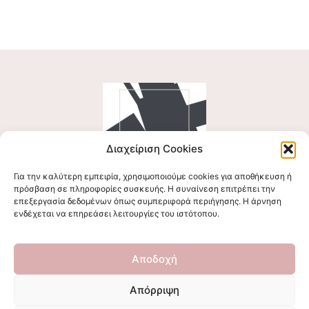
Διαχείριση Cookies
Για την καλύτερη εμπειρία, χρησιμοποιούμε cookies για αποθήκευση ή
Ακολουθήστε μας
πρόσβαση σε πληροφορίες συσκευής. Η συναίνεση επιτρέπει την
επεξεργασία δεδομένων όπως συμπεριφορά περιήγησης. Η άρνηση
ενδέχεται να επηρεάσει λειτουργίες του ιστότοπου.
Επικοινωνήστε μαζί μας
Αποδοχή
stigmalogou@gmail.com
Απόρριψη