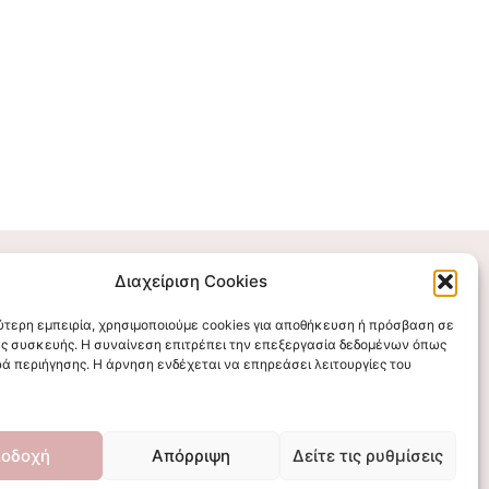
Διαχείριση Cookies
Επικοινωνήστε μαζί μας
λύτερη εμπειρία, χρησιμοποιούμε cookies για αποθήκευση ή πρόσβαση σε
ς συσκευής. Η συναίνεση επιτρέπει την επεξεργασία δεδομένων όπως
stigmalogou@gmail.com
ά περιήγησης. Η άρνηση ενδέχεται να επηρεάσει λειτουργίες του
οδοχή
Απόρριψη
Δείτε τις ρυθμίσεις