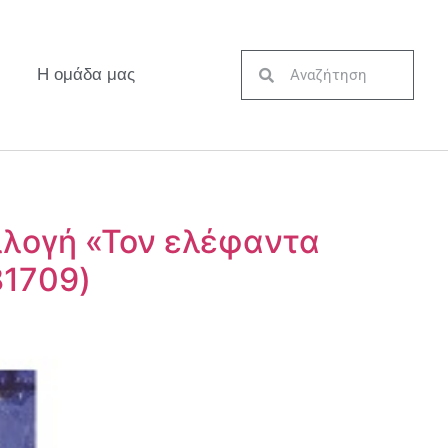
Η ομάδα μας
λλογή «Τον ελέφαντα
81709)