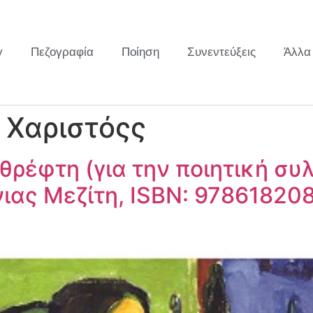
y
Πεζογραφία
Ποίηση
Συνεντεύξεις
Άλλα
 Χαριστόςς
θρέφτη (για την ποιητική συ
ιας Μεζίτη, ISBN: 97861820