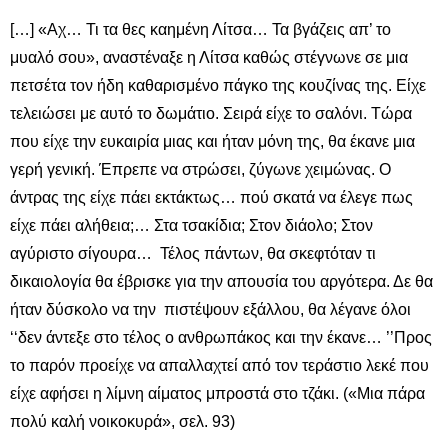
[…] «Αχ… Τι τα θες καημένη Λίτσα… Τα βγάζεις απ’ το
μυαλό σου», αναστέναξε η Λίτσα καθώς στέγνωνε σε μια
πετσέτα τον ήδη καθαρισμένο πάγκο της κουζίνας της. Είχε
τελειώσει με αυτό το δωμάτιο. Σειρά είχε το σαλόνι. Τώρα
που είχε την ευκαιρία μιας και ήταν μόνη της, θα έκανε μια
γερή γενική. Έπρεπε να στρώσει, ζύγωνε χειμώνας. Ο
άντρας της είχε πάει εκτάκτως… πού σκατά να έλεγε πως
είχε πάει αλήθεια;… Στα τσακίδια; Στον διάολο; Στον
αγύριστο σίγουρα… Τέλος πάντων, θα σκεφτόταν τι
δικαιολογία θα έβρισκε για την απουσία του αργότερα. Δε θα
ήταν δύσκολο να την πιστέψουν εξάλλου, θα λέγανε όλοι
‘‘δεν άντεξε στο τέλος ο ανθρωπάκος και την έκανε… ’’Προς
το παρόν προείχε να απαλλαχτεί από τον τεράστιο λεκέ που
είχε αφήσει η λίμνη αίματος μπροστά στο τζάκι. («Μια πάρα
πολύ καλή νοικοκυρά», σελ. 93)