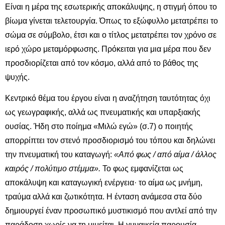
Είναι η μέρα της εσωτερικής αποκάλυψης, η στιγμή όπου το
βίωμα γίνεται τελετουργία. Όπως το εξώφυλλο μετατρέπει το
σώμα σε σύμβολο, έτσι και ο τίτλος μετατρέπει τον χρόνο σε
ιερό χώρο μεταμόρφωσης. Πρόκειται για μια μέρα που δεν
προσδιορίζεται από τον κόσμο, αλλά από το βάθος της
ψυχής.
Κεντρικό θέμα του έργου είναι η αναζήτηση ταυτότητας όχι
ως γεωγραφικής, αλλά ως πνευματικής και υπαρξιακής
ουσίας. Ήδη στο ποίημα «Μιλώ εγώ» (σ.7) ο ποιητής
απορρίπτει τον στενό προσδιορισμό του τόπου και δηλώνει
την πνευματική του καταγωγή:
«Από φως / από αίμα / άλλος
καιρός / πολύτιμο στέμμα».
Το φως εμφανίζεται ως
αποκάλυψη και καταγωγική ενέργεια· το αίμα ως μνήμη,
τραύμα αλλά και ζωτικότητα. Η ένταση ανάμεσα στα δύο
δημιουργεί έναν προσωπικό μυστικισμό που αντλεί από την
παράδοση χωρίς να τη μιμείται. Η γυναικεία παρουσία –