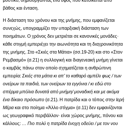
μυστικό, δημιουργώντας ένα ύφος που κατοικείται από
βάθος και ένταση.
Η διάσταση του χρόνου και της μνήμης, που εμφανίζεται
συνεχώς, υπογραμμίζει την υπαρξιακή διάσταση των
ποιημάτων. Ο χρόνος δεν μετριέται σε κανονικές μονάδες·
κάθε στιγμή εμπεριέχει την αιωνιότητα και τη διαχρονικότητα
της μνήμης. Στο «Σκιές στα Μάτια» (σσ.19-20) και στο «Στον
Ρεμβασμό» (σ.21) η συλλογική και διαγενεακή μνήμη γίνεται
ο καμβάς πάνω στον οποίο σχηματίζεται η ανθρώπινη
εμπειρία:
Σκιές στα μάτια κι απ’ το καθαρό αμπέλι φως / των
ονείρων τα παιδιά, των ονείρων τα εγγόνια / κι εδώ στο
σπέρμα μπόλια δυνατά από μνήμη/ μοναδική και με ακόμα
ένα δίκαιο πρόσωπο
(σ.21). Η πατρίδα και ο τόπος στην
Ιερή
Μέρα
και στο ποίημα «Άλλο στίγμα» (σ.11) δεν εμφανίζονται
ως γεωγραφικό περιβάλλον· είναι χώρος μνήμης, πόνου και
κάλλους:
… Πιο πολύ η πατρίδα ένοχη οδεύει / με τον νου