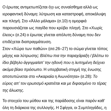
Ο έρωτας αντιμετωπίζεται όχι ως συναίσθημα αλλά ως
ιεροφαντική δύναμη: λύτρωση και καταστροφή, αποκάλυψη
και πληγή. Στο «Άλλο μάλαμα» (σ.10) η ομορφιά
παρουσιάζεται ως παγίδα που κρύβει πληγή. Στο «Χωρίς
έλεος» (σ.24) ο έρωτας γίνεται απόλυτη δύναμη που δεν
επιδέχεται διαπραγμάτευση.
Στον «Χώρο των παθών» (σσ.26–27) το σώμα γίνεται τόπος
μάχης και λύτρωσης:
Βλέπω πια την παραχάραξη / βλέπω το
ίδιο βέβηλο άγγιγμα/απ’ την ηδονή που η λυπημένη δείχνει
ακόμα βίαιο πρόσωπο.
Η υπερβατική στιγμή της ένωσης
αποτυπώνεται στο «Ακαριαία η Αιωνιότητα» (σ.28):
Το
εύρος απ’ τον ερωτισμό κρατιέται και με διψασμένο το τέρας
της άλωσης.
Το στοιχείο του μύθου και της παράδοσης είναι παρόν καθ’
όλη τη διάρκεια της συλλογής. Η Σφίγγα, οι Συμπληγάδες, η