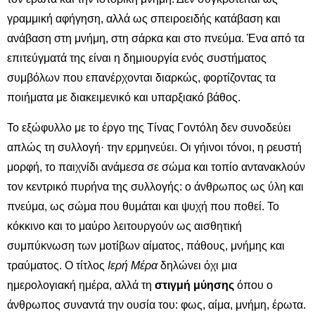
γραμμική αφήγηση, αλλά ως σπειροειδής κατάβαση και
ανάβαση στη μνήμη, στη σάρκα και στο πνεύμα. Ένα από τα
επιτεύγματά της είναι η δημιουργία ενός συστήματος
συμβόλων που επανέρχονται διαρκώς, φορτίζοντας τα
ποιήματα με διακειμενικό και υπαρξιακό βάθος.
Το εξώφυλλο με το έργο της Τίνας Γοντόλη δεν συνοδεύει
απλώς τη συλλογή· την ερμηνεύει. Οι γήινοι τόνοι, η ρευστή
μορφή, το παιχνίδι ανάμεσα σε σώμα και τοπίο αντανακλούν
τον κεντρικό πυρήνα της συλλογής: ο άνθρωπος ως ύλη και
πνεύμα, ως σώμα που θυμάται και ψυχή που ποθεί. Το
κόκκινο και το μαύρο λειτουργούν ως αισθητική
συμπύκνωση των μοτίβων αίματος, πάθους, μνήμης και
τραύματος. Ο τίτλος
Ιερή Μέρα
δηλώνει όχι μια
ημερολογιακή ημέρα, αλλά τη
στιγμή μύησης
όπου ο
άνθρωπος συναντά την ουσία του: φως, αίμα, μνήμη, έρωτα.