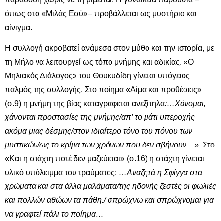
όπως στο «Μιλάς Εσύ»– προβάλλεται ως μυστήριο και
αίνιγμα.
Η συλλογή ακροβατεί ανάμεσα στον μύθο και την ιστορία, με
τη Μήλο να λειτουργεί ως τόπο μνήμης και αδικίας. «Ο
Μηλιακός Διάλογος» του Θουκυδίδη γίνεται υπόγειος
παλμός της συλλογής. Στο ποίημα «Αίμα και προθέσεις»
(σ.9) η μνήμη της βίας καταγράφεται ανεξίτηλα
:…Χάνομαι,
χάνονται προστασίες της μνήμης/απ’ το μάτι υπεροχής
ακόμα μιας δέσμης/στον ιδιαίτερο τόνο του πόνου των
μυστικών/ως το κρίμα των χρόνων που δεν σβήνουν…».
Στο
«Και η στάχτη ποτέ δεν μαζεύεται» (σ.16) η στάχτη γίνεται
υλικό υπόλειμμα του τραύματος:
…Αναζητά η Σφίγγα στα
χρώματα και στα άλλα μαλάματα/της ηδονής ζεστές οι φωλιές
και πολλών αθώων τα πάθη./ σπρώχνω και σπρώχνομαι για
να γραφτεί πάλι το ποίημα…