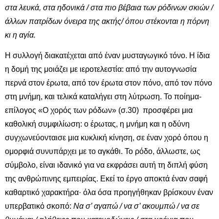
στα λευκά, στα ηδονικά / στα πιο βέβαια των ρόδινων σκιών /
άλλων πατρίδων όνειρα της ακτής/ όπου στέκονται η πόρνη
κι η αγία.
Η συλλογή διακατέχεται από έναν μυσταγωγικό τόνο. Η ίδια
η δομή της μοιάζει με ιεροτελεστία: από την αυτογνωσία
περνά στον έρωτα, από τον έρωτα στον πόνο, από τον πόνο
στη μνήμη, και τελικά καταλήγει στη λύτρωση. Το ποίημα-
επίλογος «Ο χορός των ρόδων» (σ.30) προσφέρει μια
καθολική συμφιλίωση: ο έρωτας, η μνήμη και η οδύνη
συγχωνεύονταισε μια κυκλική κίνηση, σε έναν χορό όπου η
ομορφιά συνυπάρχει με το αγκάθι. Το ρόδο, άλλωστε, ως
σύμβολο, είναι ιδανικό για να εκφράσει αυτή τη διπλή φύση
της ανθρώπινης εμπειρίας. Εκεί το έργο αποκτά έναν σαφή
καθαρτικό χαρακτήρα· όλα όσα προηγήθηκαν βρίσκουν έναν
υπερβατικό σκοπό:
Να σ’ αγαπώ / να σ’ ακουμπώ / να σε