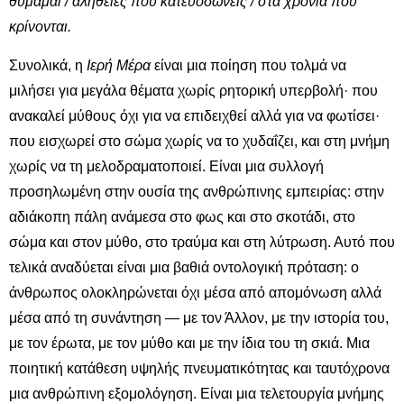
θυμάμαι / αλήθειες που κατευοδώνεις / στα χρόνια που
κρίνονται.
Συνολικά, η
Ιερή Μέρα
είναι μια ποίηση που τολμά να
μιλήσει για μεγάλα θέματα χωρίς ρητορική υπερβολή· που
ανακαλεί μύθους όχι για να επιδειχθεί αλλά για να φωτίσει·
που εισχωρεί στο σώμα χωρίς να το χυδαΐζει, και στη μνήμη
χωρίς να τη μελοδραματοποιεί. Είναι μια συλλογή
προσηλωμένη στην ουσία της ανθρώπινης εμπειρίας: στην
αδιάκοπη πάλη ανάμεσα στο φως και στο σκοτάδι, στο
σώμα και στον μύθο, στο τραύμα και στη λύτρωση. Αυτό που
τελικά αναδύεται είναι μια βαθιά οντολογική πρόταση: ο
άνθρωπος ολοκληρώνεται όχι μέσα από απομόνωση αλλά
μέσα από τη συνάντηση — με τον Άλλον, με την ιστορία του,
με τον έρωτα, με τον μύθο και με την ίδια του τη σκιά. Μια
ποιητική κατάθεση υψηλής πνευματικότητας και ταυτόχρονα
μια ανθρώπινη εξομολόγηση. Είναι μια τελετουργία μνήμης