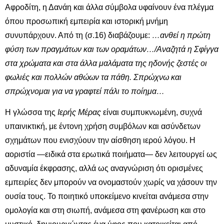
Αφροδίτη, η Δανάη και άλλα σύμβολα υφαίνουν ένα πλέγμα
όπου προσωπική εμπειρία και ιστορική μνήμη
συνυπάρχουν. Από τη (σ.16) διαβάζουμε:
…ανθεί η πρώτη
φύση των πραγμάτων και των οραμάτων…/Αναζητά η Σφίγγα
στα χρώματα και στα άλλα μαλάματα της ηδονής ζεστές οι
φωλιές και πολλών αθώων τα πάθη. Σπρώχνω και
σπρώχνομαι για να γραφτεί πάλι το ποίημα…
Η γλώσσα της
Ιερής Μέρας
είναι συμπυκνωμένη, συχνά
υπαινικτική, με έντονη χρήση συμβόλων και ασύνδετων
σχημάτων που ενισχύουν την αίσθηση ιερού λόγου. Η
αοριστία —ειδικά στα ερωτικά ποιήματα— δεν λειτουργεί ως
αδυναμία έκφρασης, αλλά ως αναγνώριση ότι ορισμένες
εμπειρίες δεν μπορούν να ονομαστούν χωρίς να χάσουν την
ουσία τους. Το ποιητικό υποκείμενο κινείται ανάμεσα στην
ομολογία και στη σιωπή, ανάμεσα στη φανέρωση και στο