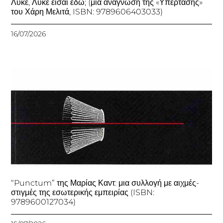
Λύκε, Λύκε είσαι εδώ; (μια ανάγνωση της «Υπέρτασης»
του Χάρη Μελιτά, ISBN: 9789606403033)
16/07/2026
“Punctum” της Μαρίας Καντ: μια συλλογή με αιχμές-
στιγμές της εσωτερικής εμπειρίας (ISBN:
9789600127034)