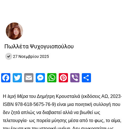
Πωλλέτα Ψυχογυιοπούλου
27 Νοεμβρίου 2025
Facebook
Twitter
Email
Messenger
WhatsApp
Pinterest
Viber
Μοιραστ
Η
Ιερή Μέρα
του Δημήτρη Κρουσταλιά (εκδόσεις ΑΩ, 2023·
ISBN 978-618-5675-76-9) είναι μια ποιητική συλλογή που
δεν ζητά απλώς να διαβαστεί αλλά να βιωθεί ως
τελετουργία· ως πορεία μύησης μέσα από το φως, το αίμα,
τον έρωτα και την ιστορική μνήμη. Δεν συγκροτείται ως