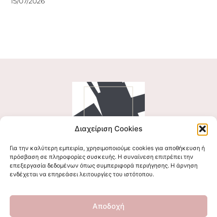
15/07/2026
Διαχείριση Cookies
Για την καλύτερη εμπειρία, χρησιμοποιούμε cookies για αποθήκευση ή
Ακολουθήστε μας
πρόσβαση σε πληροφορίες συσκευής. Η συναίνεση επιτρέπει την
επεξεργασία δεδομένων όπως συμπεριφορά περιήγησης. Η άρνηση
ενδέχεται να επηρεάσει λειτουργίες του ιστότοπου.
Επικοινωνήστε μαζί μας
Αποδοχή