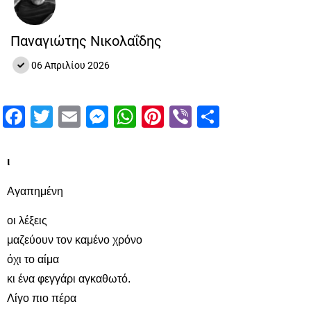
Παναγιώτης Νικολαΐδης
06 Απριλίου 2026
Facebook
Twitter
Email
Messenger
WhatsApp
Pinterest
Viber
Μοιραστ
ι
Αγαπημένη
οι λέξεις
μαζεύουν τον καμένο χρόνο
όχι το αίμα
κι ένα φεγγάρι αγκαθωτό.
Λίγο πιο πέρα