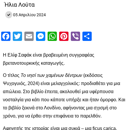
Ήλια Λούτα
05 Απριλίου 2024
Facebook
Twitter
Email
Messenger
WhatsApp
Pinterest
Viber
Μοιραστ
Η Ελίφ Σαφάκ είναι βραβευμένη συγγραφέας
βρετανοτουρκικής καταγωγής.
Ο τίτλος
Το νησί των χαμένων δέντρων
(εκδόσεις
Ψυχογυιός, 2024) είναι μελαγχολικός: προδιαθέτει για μια
απώλεια. Στο βιβλίο έπειτα, ακολουθεί μια υφέρπουσα
νοσταλγία για κάτι που κάποτε υπήρξε και ήταν όμορφο. Και
το βιβλίο ξεκινά στο Λονδίνο, αφήνοντας μια σχισμή στο
χρόνο, για να έρθει στην επιφάνεια το παρελθόν.
Αφηγητής της ιστορίας είναι μια συκιά – μια ficus carica,