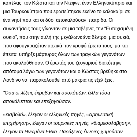
κοπέλας, τον Κώστα και την Ντέφνε, έναν Ελληνοκύπριο και
μια Τουρκοκύπρια που ερωτεύτηκαν εκείνο το καλοκαίρι σε
ένα νησί που και οι δύο αποκαλούσαν πατρίδα. Οι
συναντήσεις τους γίνονταν σε μια ταβέρνα, την “Ευτυχισμένη
συκιά”, που στην αυλή της μεγάλωνε ένα δέντρο, μια συκιά,
που αφουγκραζόταν αρχικά τον κρυφό έρωτά τους, μα και
έπειτα υπήρξε μάρτυρας όλων των τραγικών γεγονότων
που ακολούθησαν. Ο έρωτάς του ζευγαριού διακόπηκε
απότομα λόγω των γεγονότων και ο Κώστας βρέθηκε στο
Λονδίνο να παρακολουθεί από μακριά τις εξελίξεις.
“Όσα οι λέξεις έκρυβαν και συσκότιζαν, άλλα τόσα
αποκάλυπταν και επεξηγούσαν:
«εισβολή», έλεγαν οι ελληνικές πηγές, «ειρηνευτική
επιχείρηση», έλεγαν οι τουρκικές πηγές, «διαμεσολάβηση»,
έλεγαν τα Ηνωμένα Εθνη. Παράξενες έννοιες χυμούσαν