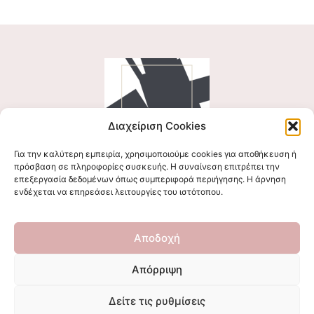
Διαχείριση Cookies
Για την καλύτερη εμπειρία, χρησιμοποιούμε cookies για αποθήκευση ή
Ακολουθήστε μας
πρόσβαση σε πληροφορίες συσκευής. Η συναίνεση επιτρέπει την
επεξεργασία δεδομένων όπως συμπεριφορά περιήγησης. Η άρνηση
ενδέχεται να επηρεάσει λειτουργίες του ιστότοπου.
Επικοινωνήστε μαζί μας
Αποδοχή
stigmalogou@gmail.com
Απόρριψη
Δείτε τις ρυθμίσεις