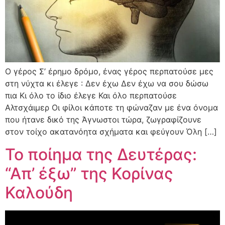
Ο γέρος Σ’ έρημο δρόμο, ένας γέρος περπατούσε μες
στη νύχτα κι έλεγε : Δεν έχω Δεν έχω να σου δώσω
πια Κι όλο το ίδιο έλεγε Και όλο περπατούσε
Αλτσχάιμερ Οι φίλοι κάποτε τη φώναζαν με ένα όνομα
που ήτανε δικό της Άγνωστοι τώρα, ζωγραφίζουνε
στον τοίχο ακατανόητα σχήματα και φεύγουν Όλη […]
Το ποίημα της Δευτέρας:
“Απ’ έξω” της Κορίνας
Καλούδη