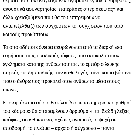
θέματα που τον αναγκάζουν ν’ αγοράσει «γυαλιά βαρηκοΐας,
ακουστικά ασυναρτησίας, πατερίτσες απερισκεψίας» και
άλλα χρειαζούμενα που θα του επιτρέψουν να
αντεπεξέλθει(;) των συγχύσεων και συγχίσεων που κατά
καιρούς προκύπτουν.
Τα οποιαδήποτε όνειρα ακυρώνονται από τα διαρκή νεά
ευρήματα: τους ομαδικούς τάφους που αποκαλύπτουν
εγκλήματα κατά της ανθρωπότητας, το εμπόριο λευκής
σαρκός και δη παιδικής, τον κάθε λογής πόνο και τα βάσανα
που ο άνθρωπος προκαλεί στον άνθρωπο μέσα στους
αιώνες.
Κι αν φτάσει το αύριο, θα είναι ίδιο με το σήμερα, «οι ρυθμοί
του κόσμου» θα «παραμένουν άρρυθμοι», τα ιδεώδη λέξεις
κούφιες, οι ανθρώπινες σχέσεις αναιμικές, η ψυχή σε
αποδρομή, το πνεύμα – αρχαίο ή σύγχρονο – πάντα