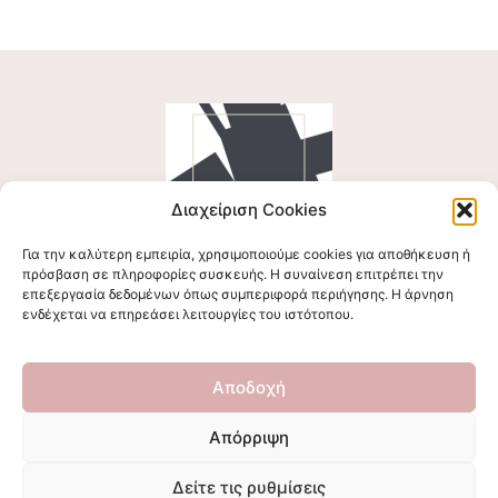
Διαχείριση Cookies
Για την καλύτερη εμπειρία, χρησιμοποιούμε cookies για αποθήκευση ή
Ακολουθήστε μας
πρόσβαση σε πληροφορίες συσκευής. Η συναίνεση επιτρέπει την
επεξεργασία δεδομένων όπως συμπεριφορά περιήγησης. Η άρνηση
ενδέχεται να επηρεάσει λειτουργίες του ιστότοπου.
Επικοινωνήστε μαζί μας
Αποδοχή
stigmalogou@gmail.com
Απόρριψη
Δείτε τις ρυθμίσεις