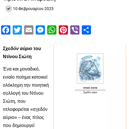
10 Φεβρουαρίου 2023
Facebook
Twitter
Email
Messenger
WhatsApp
Pinterest
Viber
Μοιραστ
Σχεδόν αύριο
του
Ντίνου Σιώτη
Ένα και μοναδικό,
ενιαίο ποίημα κατοικεί
ολόκληρη την ποιητική
συλλογή του Ντίνου
Σιώτη, που
τιτλοφορείται «σχεδόν
αύριο» – ένας τίτλος
που δημιουργεί