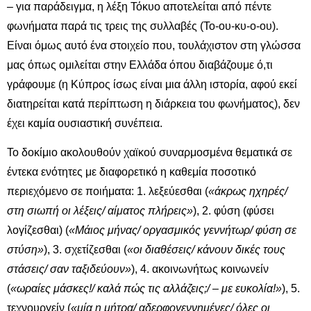
– για παράδειγμα, η λέξη Τόκυο αποτελείται από πέντε
φωνήματα παρά τις τρεις της συλλαβές (Το-ου-κυ-ο-ου).
Είναι όμως αυτό ένα στοιχείο που, τουλάχιστον στη γλώσσα
μας όπως ομιλείται στην Ελλάδα όπου διαβάζουμε ό,τι
γράφουμε (η Κύπρος ίσως είναι μια άλλη ιστορία, αφού εκεί
διατηρείται κατά περίπτωση η διάρκεια του φωνήματος), δεν
έχει καμία ουσιαστική συνέπεια.
Το δοκίμιο ακολουθούν χαϊκού συναρμοσμένα θεματικά σε
έντεκα ενότητες με διαφορετικό η καθεμία ποσοτικό
περιεχόμενο σε ποιήματα: 1. λεξεύεσθαι (
«άκρως ηχηρές/
στη σιωπή οι λέξεις/ αίματος πλήρεις»
), 2. φύση (φύσει
λογίζεσθαι) (
«Μάιος μήνας/ οργασμικός γεννήτωρ/ φύση σε
στύση»
), 3. σχετίζεσθαι (
«οι διαθέσεις/ κάνουν δικές τους
στάσεις/ σαν ταξιδεύουν»
), 4. ακοινωνήτως κοινωνείν
(
«ωραίες μάσκες!/ καλά πώς τις αλλάζεις;/ – με ευκολία!»
), 5.
τεχνουργείν (
«μία η μήτρα/ αδερφογεννημένες/ όλες οι