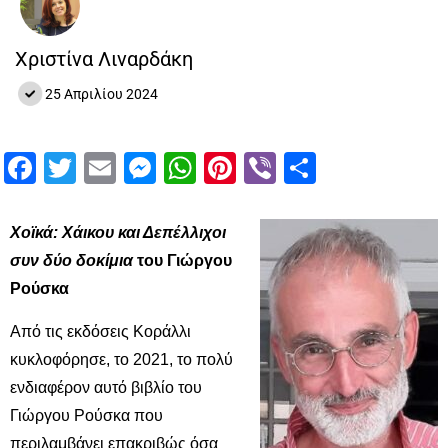
Χριστίνα Λιναρδάκη
25 Απριλίου 2024
Facebook
Twitter
Email
Messenger
WhatsApp
Pinterest
Viber
Μοιραστ
Χοϊκά: Χάικου και Δεπέλλιχοι
συν δύο δοκίμια
του Γιώργου
Ρούσκα
Από τις εκδόσεις Κοράλλι
κυκλοφόρησε, το 2021, το πολύ
ενδιαφέρον αυτό βιβλίο του
Γιώργου Ρούσκα που
περιλαμβάνει επακριβώς όσα