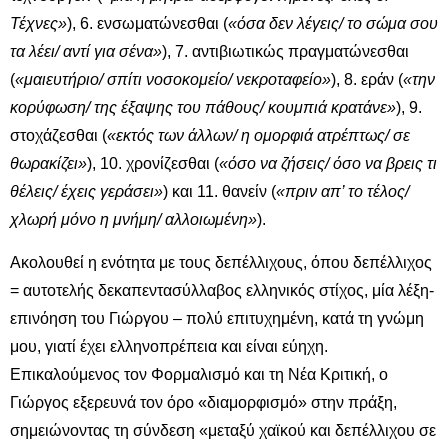
Τέχνες»
), 6. ενσωματώνεσθαι (
«όσα δεν λέγεις/ το σώμα σου
τα λέει/ αντί για σένα»
), 7. αντιβιωτικώς πραγματώνεσθαι
(
«μαιευτήριο/ σπίτι νοσοκομείο/ νεκροταφείο»
), 8. εράν (
«την
κορύφωση/ της έξαψης του πάθους/ κουμπιά κρατάνε»
), 9.
στοχάζεσθαι (
«εκτός των άλλων/ η ομορφιά ατρέπτως/ σε
θωρακίζει»
), 10. χρονίζεσθαι (
«όσο να ζήσεις/ όσο να βρεις τι
θέλεις/ έχεις γεράσει»
) και 11. θανείν (
«πριν απ’ το τέλος/
χλωρή μόνο η μνήμη/ αλλοιωμένη»
).
Ακολουθεί η ενότητα με τους δεπέλλιχους, όπου δεπέλλιχος
= αυτοτελής δεκαπεντασύλλαβος ελληνικός στίχος, μία λέξη-
επινόηση του Γιώργου – πολύ επιτυχημένη, κατά τη γνώμη
μου, γιατί έχει ελληνοπρέπεια και είναι εύηχη.
Επικαλούμενος τον Φορμαλισμό και τη Νέα Κριτική, ο
Γιώργος εξερευνά τον όρο «διαμορφισμό» στην πράξη,
σημειώνοντας τη σύνδεση «μεταξύ χαϊκού και δεπέλλιχου σε