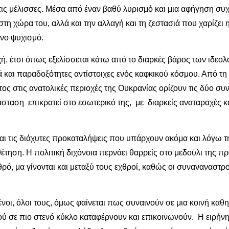
τις μέλισσες. Μέσα από έναν βαθύ λυρισμό και μια αφήγηση συχ
στη χώρα του, αλλά και την αλλαγή και τη ζεστασιά που χαρίζει
νο ψυχισμό.
χή, έτσι όπως εξελίσσεται κάτω από το διαρκές βάρος των ιδε
και παραδοξότητες αντίστοιχες ενός καφκικού κόσμου. Από τη
τος στις ανατολικές περιοχές της Ουκρανίας ορίζουν τις δύο σ
σταση επικρατεί στο εσωτερικό της, με διαρκείς αναταραχές κ
 τις διάχυτες προκαταλήψεις που υπάρχουν ακόμα και λόγω της
οθέτηση. Η πολιτική διχόνοια περνάει θαρρείς στο μεδούλι τη
χθρό, μα γίνονται και μεταξύ τους εχθροί, καθώς οι συναναναστ
ένοι, όλοι τους, όμως φαίνεται πως συναινούν σε μια κοινή κα
ύ σε πιο στενό κύκλο καταφέρνουν και επικοινωνούν. Η ειρήνη σ