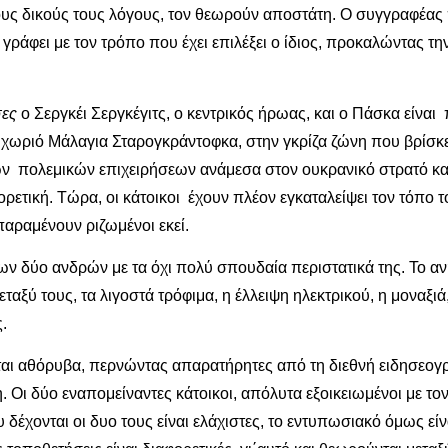
ους δικούς τους λόγους, τον θεωρούν αποστάτη. Ο συγγραφέα
α γράφει με τον τρόπο που έχει επιλέξει ο ίδιος, προκαλώντας
σες
ο Σεργκέι Σεργκέγιτς, ο κεντρικός ήρωας, και ο Πάσκα είναι 
 χωριό Μάλαγια Σταρογκράντοφκα, στην γκρίζα ζώνη που βρίσκε
ων πολεμικών επιχειρήσεων ανάμεσα στον ουκρανικό στρατό κα
ορετική. Τώρα, οι κάτοικοι έχουν πλέον εγκαταλείψει τον τόπο
αραμένουν ριζωμένοι εκεί.
των δύο ανδρών με τα όχι πολύ σπουδαία περιστατικά της. Το α
ταξύ τους, τα λιγοστά τρόφιμα, η έλλειψη ηλεκτρικού, η μοναξι
.
γονται αθόρυβα, περνώντας απαρατήρητες από τη διεθνή ειδησεογ
 Οι δύο εναπομείναντες κάτοικοι, απόλυτα εξοικειωμένοι με το
υ δέχονται οι δυο τους είναι ελάχιστες, το εντυπωσιακό όμως ε