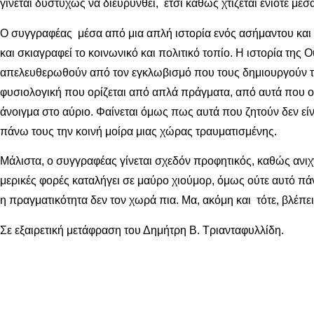
γίνεται δυστυχώς να διευρυνθεί, έτσι καθώς χτίζεται ενίοτε μέσ
Ο συγγραφέας μέσα από μια απλή ιστορία ενός ασήμαντου και 
και σκιαγραφεί το κοινωνικό και πολιτικό τοπίο. Η ιστορία 
απελευθερωθούν από τον εγκλωβισμό που τους δημιουργούν τα 
φυσιολογική που ορίζεται από απλά πράγματα, από αυτά που οι
άνοιγμα στο αύριο. Φαίνεται όμως πως αυτά που ζητούν δεν εί
πάνω τους την κοινή μοίρα μιας χώρας τραυματισμένης.
Μάλιστα, ο συγγραφέας γίνεται σχεδόν προφητικός, καθώς ανιχν
μερικές φορές καταλήγει σε μαύρο χιούμορ, όμως ούτε αυτό πάντ
η πραγματικότητα δεν τον χωρά πια. Μα, ακόμη και τότε, βλέπε
Σε εξαιρετική μετάφραση του Δημήτρη Β. Τριανταφυλλίδη.