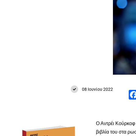
08 Ιουνίου 2022
Ο Αντρέι Κούρκοφ 
βιβλία του στα ρω