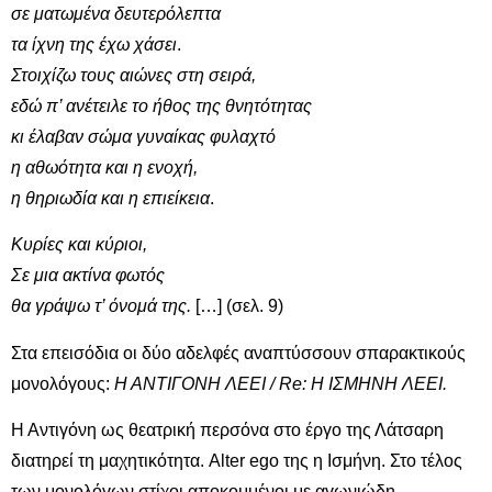
σε ματωμένα δευτερόλεπτα
τα ίχνη της έχω χάσει
.
Στοιχίζω τους αιώνες στη σειρά,
εδώ π’ ανέτειλε το ήθος της θνητότητας
κι έλαβαν σώμα γυναίκας φυλαχτό
η αθωότητα και η ενοχή,
η θηριωδία και η επιείκεια
.
Κυρίες και κύριοι,
Σε μια ακτίνα φωτός
θα γράψω τ’ όνομά της.
[…] (σελ. 9)
Στα επεισόδια οι δύο αδελφές αναπτύσσουν σπαρακτικούς
μονολόγους:
Η ΑΝΤΙΓΟΝΗ ΛΕΕΙ /
Re
: Η ΙΣΜΗΝΗ ΛΕΕΙ.
Η Αντιγόνη ως θεατρική περσόνα στο έργο της Λάτσαρη
διατηρεί τη μαχητικότητα. Alter ego της η Ισμήνη. Στο τέλος
των μονολόγων στίχοι αποκομμένοι με αγωνιώδη