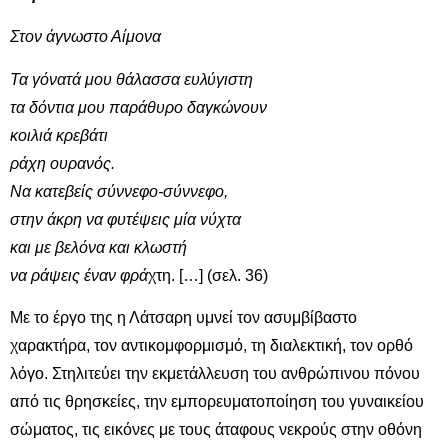
Στον άγνωστο Αίμονα
Τα γόνατά μου θάλασσα ευλύγιστη
τα δόντια μου παράθυρο δαγκώνουν
κοιλιά κρεβάτι
ράχη ουρανός.
Να κατεβείς σύννεφο-σύννεφο,
στην άκρη να φυτέψεις μία νύχτα
και με βελόνα και κλωστή
να ράψεις έναν φρά
χτη. […] (σελ. 36)
Με το έργο της η Λάτσαρη υμνεί τον ασυμβίβαστο
χαρακτήρα, τον αντικομφορμισμό, τη διαλεκτική, τον ορθό
λόγο. Στηλιτεύει την εκμετάλλευση του ανθρώπινου πόνου
από τις θρησκείες, την εμπορευματοποίηση του γυναικείου
σώματος, τις εικόνες με τους άταφους νεκρούς στην οθόνη