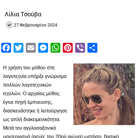
Λίλια Τσούβα
27 Φεβρουαρίου 2024
Facebook
Twitter
Email
Messenger
WhatsApp
Pinterest
Viber
Μοιραστ
Η χρήση του μύθου στη
λογοτεχνία υπήρξε γνώρισμα
πολλών λογοτεχνικών
σχολών. Ο αρχαίος μύθος
έγινε πηγή έμπνευσης,
διασκευάστηκε ή λειτούργησε
ως απλή διακειμενικότητα.
Μετά τον αγγλοσαξονικό
μοντερνισμό (αρχές του 20ού αιώνα) ωστόσο, βασικό