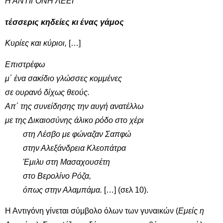
Η ΑΝΤΙΓΟΝΗ ΛΕΕΙ
τέσσερις κηδείες κι ένας γάμος
Κυρίες και κύριοι,
[…]
Επιστρέφω
μ΄ ένα σακίδιο γλώσσες κομμένες
σε ουρανό δίχως θεούς.
Απ΄ της συνείδησης την αυγή ανατέλλω
με της Δικαιοσύνης άλικο ρόδο στο χέρι
στη Λέσβο με φώναζαν Σαπφώ
στην Αλεξάνδρεια Κλεοπάτρα
Έμιλυ στη Μασαχουσέτη
στο Βερολίνο Ρόζα,
όπως στην Αλαμπάμα.
[…] (σελ 10).
Η Αντιγόνη γίνεται σύμβολο όλων των γυναικών (
Εμείς η