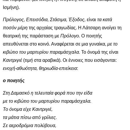
Ισμήνη).
Πρόλογος, Επεισόδια, Στάσιμα, Έξοδος,
είναι
τα κατά
ποσόν
μέρη
της αρχαίας τραγωδίας. Η Λάτσαρη ανοίγει τη
θεατρική της παράσταση με
Πρόλογο.
Ο ποιητής
απευθύνεται στο κοινό. Αναφέρεται σε μια γυναίκα,
με το
κιβώτιο του μαρτυρίου παραμάσχαλα.
Το όνομά της είναι
Καντριγιέ
(
τιμή
στα αραβικά). Οι έννοιες που εισάγονται:
ενοχή-αθωότητα, θηριωδία-επιείκεια
:
ο ποιητής
Στη Δαμασκό η τελευταία φορά που την είδα
με το κιβώτιο του μαρτυρίου παραμάσχαλα.
Το όνομα είχε Καντριγιέ,
τα μάτια πίσω από γρίλιες.
Σε αεροδρόμια πολύβουα,