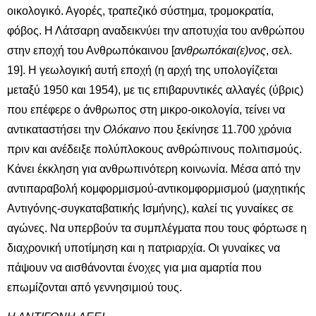
οικολογικό. Αγορές, τραπεζικό σύστημα, τρομοκρατία,
φόβος. Η Λάτσαρη αναδεικνύει την αποτυχία του ανθρώπου
στην εποχή του Ανθρωπόκαινου [
ανθρωπόκαι(ε)νος
, σελ.
19]. Η γεωλογική αυτή εποχή (η αρχή της υπολογίζεται
μεταξύ 1950 και 1954), με τις επιβαρυντικές αλλαγές (ύβρις)
που επέφερε ο άνθρωπος στη μικρο-οικολογία, τείνει να
αντικαταστήσει την
Ολόκαινο
που ξεκίνησε 11.700 χρόνια
πριν και ανέδειξε πολύπλοκους ανθρώπινους πολιτισμούς.
Κάνει έκκληση για ανθρωπινότερη κοινωνία. Μέσα από την
αντιπαραβολή κομφορμισμού-αντικομφορμισμού (μαχητικής
Αντιγόνης-συγκαταβατικής Ισμήνης), καλεί τις γυναίκες σε
αγώνες. Να υπερβούν τα συμπλέγματα που τους φόρτωσε η
διαχρονική υποτίμηση και η πατριαρχία. Οι γυναίκες να
πάψουν να αισθάνονται ένοχες για μια αμαρτία που
επωμίζονται από γεννησιμιού τους.