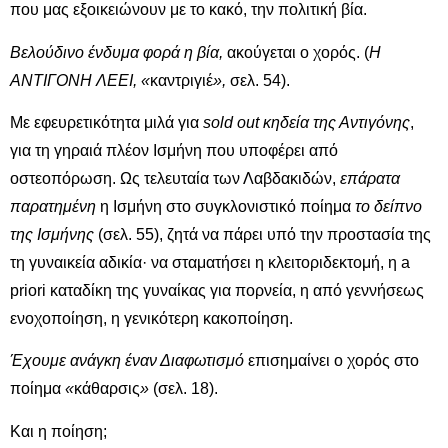
που μας εξοικειώνουν με το κακό, την πολιτική βία.
Βελούδινο ένδυμα φορά η βία,
ακούγεται ο χορός. (
Η
ΑΝΤΙΓΟΝΗ ΛΕΕΙ, «
καντριγιέ
»,
σελ. 54).
Με εφευρετικότητα μιλά για
sold
out
κηδεία της Αντιγόνης
,
για τη γηραιά πλέον Ισμήνη που υποφέρει από
οστεοπόρωση. Ως τελευταία των Λαβδακιδών,
επάρατα
παρατημένη
η Ισμήνη στο συγκλονιστικό ποίημα
το δείπνο
της Ισμήνης
(σελ. 55), ζητά να πάρει υπό την προστασία της
τη γυναικεία αδικία· να σταματήσει η κλειτοριδεκτομή, η a
priori καταδίκη της γυναίκας για πορνεία, η από γεννήσεως
ενοχοποίηση, η γενικότερη κακοποίηση.
Έχουμε ανάγκη έναν Διαφωτισμό
επισημαίνει ο χορός στο
ποίημα
«
κάθαρσις
»
(σελ. 18).
Και η ποίηση;