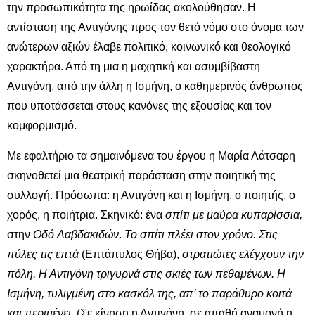
την προσωπικότητα της ηρωίδας ακολούθησαν. Η
αντίσταση της Αντιγόνης προς τον θετό νόμο στο όνομα των
ανώτερων αξιών έλαβε πολιτικό, κοινωνικό και θεολογικό
χαρακτήρα. Από τη μια η μαχητική και ασυμβίβαστη
Αντιγόνη, από την άλλη η Ισμήνη, ο καθημερινός άνθρωπος
που υποτάσσεται στους κανόνες της εξουσίας και τον
κομφορμισμό.
Με εφαλτήριο τα σημαινόμενα του έργου η Μαρία Λάτσαρη
σκηνοθετεί μια θεατρική παράσταση στην ποιητική της
συλλογή. Πρόσωπα: η Αντιγόνη και η Ισμήνη, ο ποιητής, ο
χορός, η ποιήτρια. Σκηνικό: ένα
σπίτι με μαύρα κυπαρίσσια,
στην
Οδό Λαβδακιδών
.
Το σπίτι
πλέει στον χρόνο. Στις
πύλες τις επτά
(Επτάπυλος Θήβα),
στρατιώτες ελέγχουν την
πόλη. Η Αντιγόνη τριγυρνά στις σκιές των πεθαμένων. Η
Ισμήνη, τυλιγμένη στο κασκόλ της, απ’ το παράθυρο κοιτά
και περιμένει.
(Σε κίνηση η Αντιγόνη, σε απαθή αναμονή η