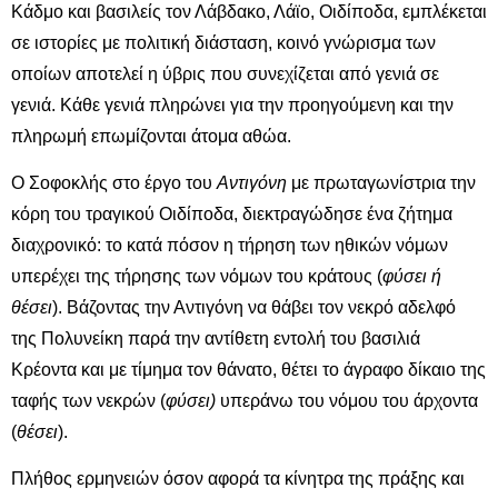
Κάδμο και βασιλείς τον Λάβδακο, Λάϊο, Οιδίποδα, εμπλέκεται
σε ιστορίες με πολιτική διάσταση, κοινό γνώρισμα των
οποίων αποτελεί η ύβρις που συνεχίζεται από γενιά σε
γενιά. Κάθε γενιά πληρώνει για την προηγούμενη και την
πληρωμή επωμίζονται άτομα αθώα.
Ο Σοφοκλής στο έργο του
Αντιγόνη
με πρωταγωνίστρια την
κόρη του τραγικού Οιδίποδα, διεκτραγώδησε ένα ζήτημα
διαχρονικό: το κατά πόσον η τήρηση των ηθικών νόμων
υπερέχει της τήρησης των νόμων του κράτους (
φύσει ή
θέσει
). Βάζοντας την Αντιγόνη να θάβει τον νεκρό αδελφό
της Πολυνείκη παρά την αντίθετη εντολή του βασιλιά
Κρέοντα και με τίμημα τον θάνατο, θέτει το άγραφο δίκαιο της
ταφής των νεκρών (
φύσει)
υπεράνω του νόμου του άρχοντα
(
θέσει
).
Πλήθος ερμηνειών όσον αφορά τα κίνητρα της πράξης και