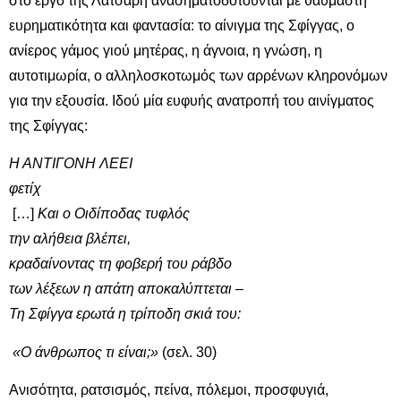
στο έργο της Λάτσαρη ανασηματοδοτούνται με θαυμαστή
ευρηματικότητα και φαντασία: το αίνιγμα της Σφίγγας, ο
ανίερος γάμος γιού μητέρας, η άγνοια, η γνώση, η
αυτοτιμωρία, ο αλληλοσκοτωμός των αρρένων κληρονόμων
για την εξουσία. Ιδού μία ευφυής ανατροπή του αινίγματος
της Σφίγγας:
Η ΑΝΤΙΓΟΝΗ ΛΕΕΙ
φετίχ
[…]
Και ο Οιδίποδας τυφλός
την αλήθεια βλέπει,
κραδαίνοντας τη φοβερή του ράβδο
των λέξεων η απάτη αποκαλύπτεται –
Τη Σφίγγα ερωτά η τρίποδη σκιά του:
«Ο άνθρωπος τι είναι;»
(σελ. 30)
Ανισότητα, ρατσισμός, πείνα, πόλεμοι, προσφυγιά,