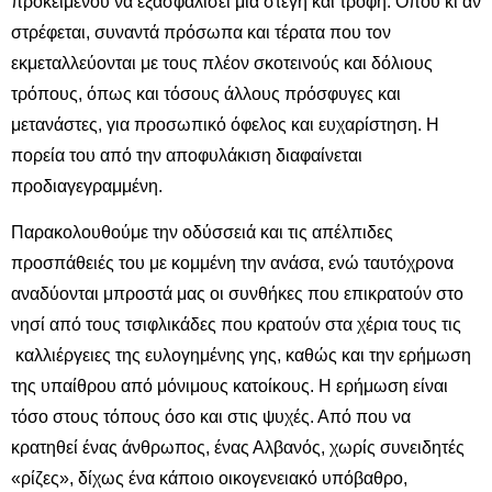
προκειμένου να εξασφαλίσει μια στέγη και τροφή. Όπου κι αν
στρέφεται, συναντά πρόσωπα και τέρατα που τον
εκμεταλλεύονται με τους πλέον σκοτεινούς και δόλιους
τρόπους, όπως και τόσους άλλους πρόσφυγες και
μετανάστες, για προσωπικό όφελος και ευχαρίστηση. Η
πορεία του από την αποφυλάκιση διαφαίνεται
προδιαγεγραμμένη.
Παρακολουθούμε την οδύσσειά και τις απέλπιδες
προσπάθειές του με κομμένη την ανάσα, ενώ ταυτόχρονα
αναδύονται μπροστά μας οι συνθήκες που επικρατούν στο
νησί από τους τσιφλικάδες που κρατούν στα χέρια τους τις
καλλιέργειες της ευλογημένης γης, καθώς και την ερήμωση
της υπαίθρου από μόνιμους κατοίκους. Η ερήμωση είναι
τόσο στους τόπους όσο και στις ψυχές. Από που να
κρατηθεί ένας άνθρωπος, ένας Αλβανός, χωρίς συνειδητές
«ρίζες», δίχως ένα κάποιο οικογενειακό υπόβαθρο,